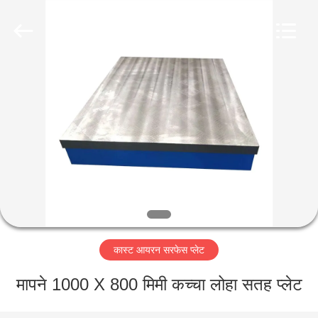
Famous
International
Trading
Co.,
Ltd.
All
Rights
Reserved.
घर
उत्पादों
हमारे
बारे
में
कास्ट आयरन सरफेस प्लेट
कारखाना
भ्रमण
मापने 1000 X 800 मिमी कच्चा लोहा सतह प्लेट