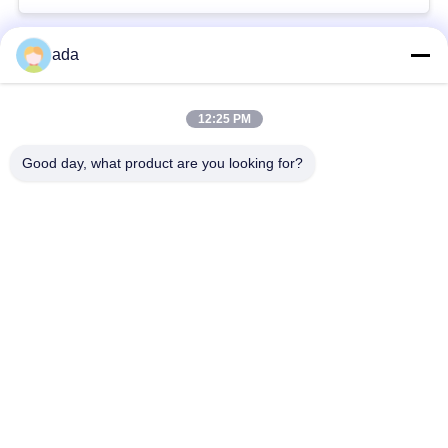
ada
लोकप्रिय श्रेणियां
सभी
12:25 PM
परिशुद्धता सतह प्लेट
ग्रेनाइट सतह की प्लेट
Good day, what product are you looking for?
कास्ट आयरन सरफेस प्लेट
कास्ट आयरन बेड प्लेट्स
स्टील टी स्लॉट प्लेट
टी स्लॉट बेस प्लेट
ग्रेनाइट मापने के उपकरण
ग्रेनाइट मशीन आधार
सदस्यता लें