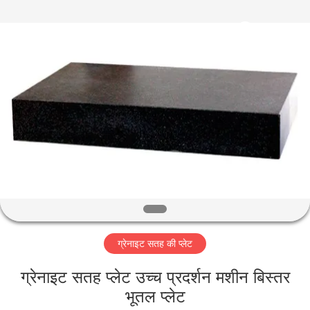
Famous
International
Trading
Co.,
Ltd.
All
Rights
Reserved.
घर
उत्पादों
हमारे
बारे
में
ग्रेनाइट सतह की प्लेट
कारखाना
भ्रमण
ग्रेनाइट सतह प्लेट उच्च प्रदर्शन मशीन बिस्तर
भूतल प्लेट