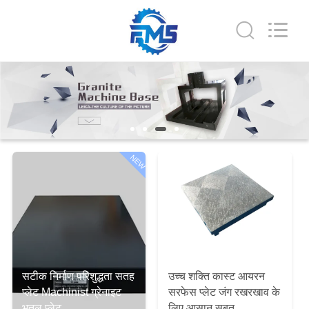
Famous
International
Trading
Co.,
Ltd.
All
Rights
Reserved.
घर
उत्पादों
हमारे
NEW
बारे
में
कारखाना
भ्रमण
सटीक निर्माण परिशुद्धता सतह
उच्च शक्ति कास्ट आयरन
प्लेट Machinist ग्रेनाइट
सरफेस प्लेट जंग रखरखाव के
भूतल प्लेट
लिए आसान सबूत