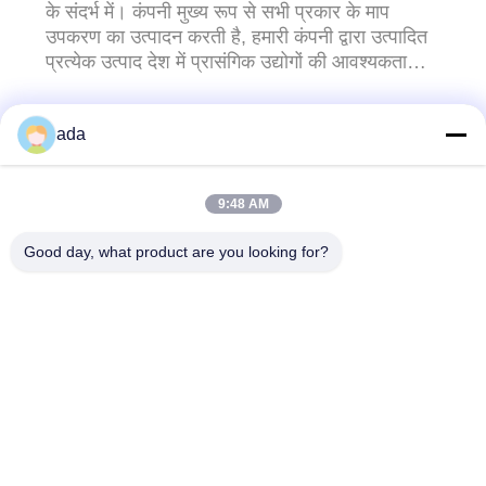
के संदर्भ में। कंपनी मुख्य रूप से सभी प्रकार के माप
उपकरण का उत्पादन करती है, हमारी कंपनी द्वारा उत्पादित
प्रत्येक उत्पाद देश में प्रासंगिक उद्योगों की आवश्यकताओं
के अनुरूप है।हमारी कंपनी की स्वतंत्र प्रयोगशालाएँ भी हैं,
और बड़ी संख्या में उन्नत ...
ada
हमसे संपर्क करें!
9:48 AM
लोकप्रिय श्रेणियां
सभी
Good day, what product are you looking for?
परिशुद्धता सतह प्लेट
ग्रेनाइट सतह की प्लेट
कास्ट आयरन सरफेस प्लेट
कास्ट आयरन बेड प्लेट्स
स्टील टी स्लॉट प्लेट
टी स्लॉट बेस प्लेट