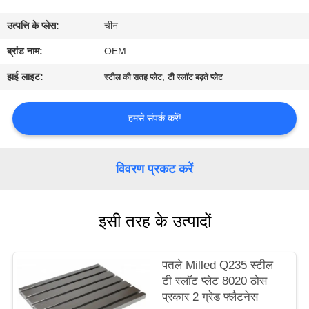
गुणवत्ता
उत्पत्ति के प्लेस:
चीन
नियंत्रण
ब्रांड नाम:
OEM
संपर्क
हाई लाइट:
,
स्टील की सतह प्लेट
टी स्लॉट बढ़ते प्लेट
करें
हमसे संपर्क करें!
समाचार
विवरण प्रकट करें
एक
उद्धरण
इसी तरह के उत्पादों
की
विनती
पतले Milled Q235 स्टील
करे
टी स्लॉट प्लेट 8020 ठोस
प्रकार 2 ग्रेड फ्लैटनेस