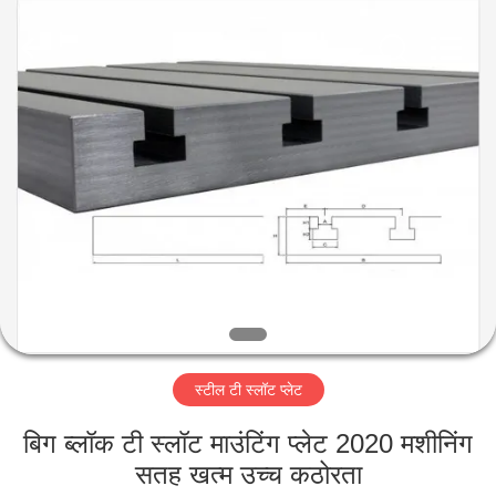
Famous
International
Trading
Co.,
Ltd.
All
Rights
Reserved.
घर
उत्पादों
हमारे
बारे
में
स्टील टी स्लॉट प्लेट
कारखाना
भ्रमण
बिग ब्लॉक टी स्लॉट माउंटिंग प्लेट 2020 मशीनिंग
सतह खत्म उच्च कठोरता