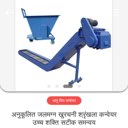
Famous
International
Trading
Co.,
Ltd.
All
Rights
Reserved.
घर
उत्पादों
हमारे
बारे
में
धातु चिप कन्वेयर
कारखाना
भ्रमण
अनुकूलित जलमग्न खुरचनी श्रृंखला कन्वेयर
उच्च शक्ति सटीक समन्वय