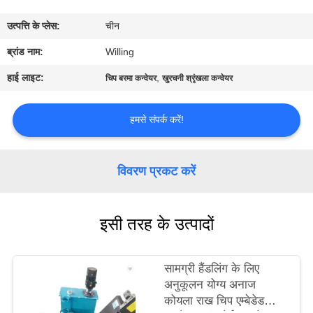
गुणवत्ता
उत्पत्ति के प्लेस:
चीन
नियंत्रण
ब्रांड नाम:
Willing
संपर्क
हाई लाइट:
,
चिप बरमा कन्वेयर
खुरचनी श्रृंखला कन्वेयर
करें
हमसे संपर्क करें!
समाचार
विवरण प्रकट करें
एक
उद्धरण
इसी तरह के उत्पादों
की
विनती
सामग्री हैंडलिंग के लिए
करे
अनुकूलन योग्य अनाज
कोयला राख चिप एम्बेडेड