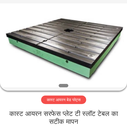
Famous
International
Trading
Co.,
Ltd.
All
Rights
Reserved.
घर
उत्पादों
हमारे
बारे
में
कास्ट आयरन बेड प्लेट्स
कारखाना
भ्रमण
कास्ट आयरन सरफेस प्लेट टी स्लॉट टेबल का
सटीक मापन