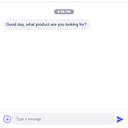
9:58 PM
लोकप्रिय श्रेणियां
सभी
Good day, what product are you looking for?
परिशुद्धता सतह प्लेट
ग्रेनाइट सतह की प्लेट
कास्ट आयरन सरफेस प्लेट
कास्ट आयरन बेड प्लेट्स
स्टील टी स्लॉट प्लेट
टी स्लॉट बेस प्लेट
ग्रेनाइट मापने के उपकरण
ग्रेनाइट मशीन आधार
सदस्यता लें