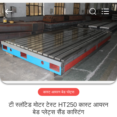
Famous
International
Trading
Co.,
Ltd.
All
Rights
Reserved.
घर
उत्पादों
हमारे
बारे
में
कास्ट आयरन बेड प्लेट्स
कारखाना
भ्रमण
टी स्लॉटेड मोटर टेस्ट HT250 कास्ट आयरन
बेड प्लेट्स सैंड कास्टिंग