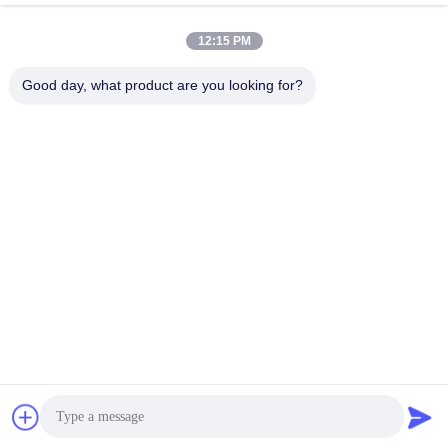
12:15 PM
लोकप्रिय श्रेणियां
सभी
Good day, what product are you looking for?
परिशुद्धता सतह प्लेट
ग्रेनाइट सतह की प्लेट
कास्ट आयरन सरफेस प्लेट
कास्ट आयरन बेड प्लेट्स
स्टील टी स्लॉट प्लेट
टी स्लॉट बेस प्लेट
ग्रेनाइट मापने के उपकरण
ग्रेनाइट मशीन आधार
सदस्यता लें