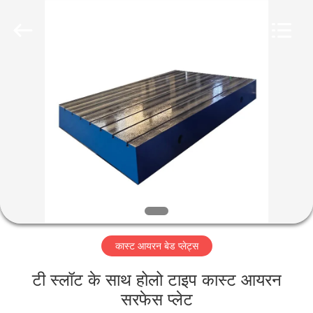
Famous
International
Trading
Co.,
Ltd.
All
Rights
Reserved.
घर
उत्पादों
हमारे
बारे
में
कास्ट आयरन बेड प्लेट्स
कारखाना
भ्रमण
टी स्लॉट के साथ होलो टाइप कास्ट आयरन
सरफेस प्लेट