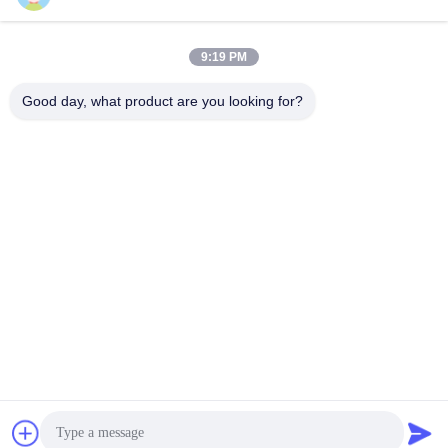
9:19 PM
लोकप्रिय श्रेणियां
सभी
Good day, what product are you looking for?
परिशुद्धता सतह प्लेट
ग्रेनाइट सतह की प्लेट
कास्ट आयरन सरफेस प्लेट
कास्ट आयरन बेड प्लेट्स
स्टील टी स्लॉट प्लेट
टी स्लॉट बेस प्लेट
ग्रेनाइट मापने के उपकरण
ग्रेनाइट मशीन आधार
सदस्यता लें