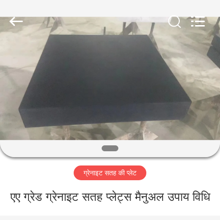
Famous
International
Trading
Co.,
Ltd.
All
Rights
Reserved.
घर
उत्पादों
हमारे
बारे
में
ग्रेनाइट सतह की प्लेट
कारखाना
भ्रमण
एए ग्रेड ग्रेनाइट सतह प्लेट्स मैनुअल उपाय विधि