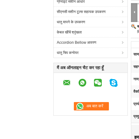
ग्रेनाइट मशीन आधार
सीएनसी मशीन टूल्स सहायक उपकरण
धातु मापने के उपकरण
ब
म
केबल खींचें श्रृंखला
Accordion Bellow आवरण
धातु चिप कन्वेयर
सामग
सहन
मैं अब ऑनलाइन चैट कर रहा हूँ
नाम
वैक
प्रय
प्रम
हम