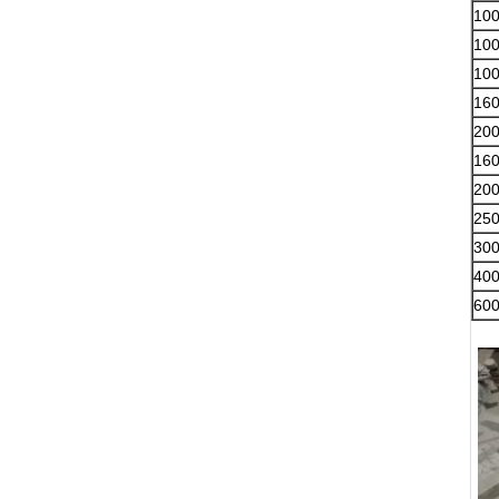
100
100
100
160
200
160
200
250
300
400
600