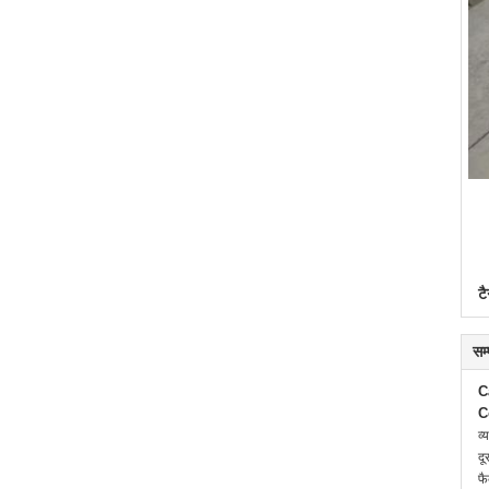
टै
सम
C
C
व्
दू
फै