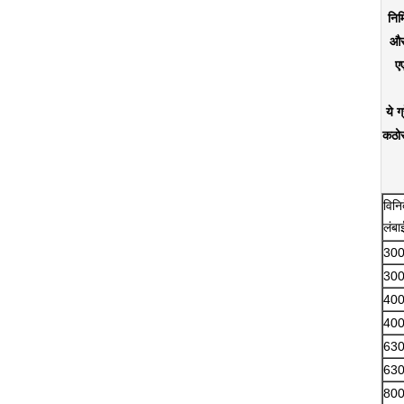
निर
और 
ए
ये ग
कठोर
विनिर
लंबा
300
300
400
400
630
630
800