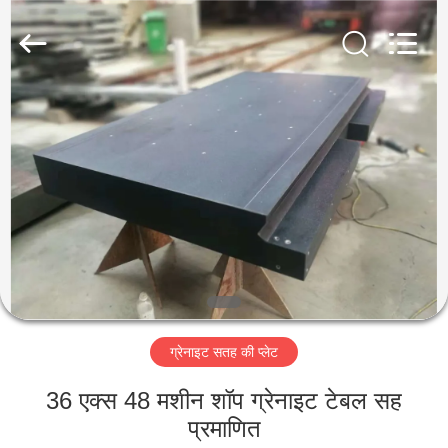
Famous
International
Trading
Co.,
Ltd.
All
Rights
Reserved.
घर
उत्पादों
हमारे
बारे
में
ग्रेनाइट सतह की प्लेट
कारखाना
भ्रमण
36 एक्स 48 मशीन शॉप ग्रेनाइट टेबल सह
प्रमाणित