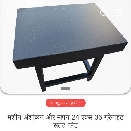
Famous
International
Trading
Co.,
Ltd.
All
Rights
Reserved.
घर
उत्पादों
हमारे
बारे
में
परिशुद्धता सतह प्लेट
कारखाना
भ्रमण
मशीन अंशांकन और मापन 24 एक्स 36 ग्रेनाइट
सतह प्लेट