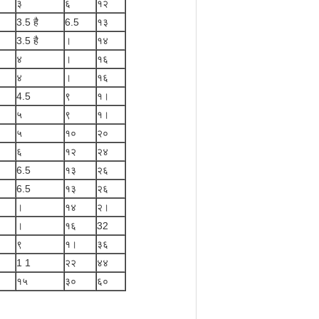
३
६
१२
3.5 है
6.5
१३
3.5 है
।
१४
४
।
१६
४
।
१६
4.5
९
१।
५
९
१।
५
१०
२०
६
१२
२४
6.5
१३
२६
6.5
१३
२६
।
१४
२।
।
१६
32
९
१।
३६
1 1
२२
४४
१५
३०
६०