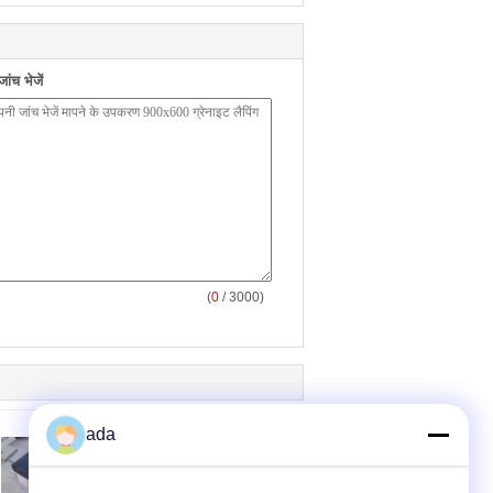
ंच भेजें
(
0
/ 3000)
ada