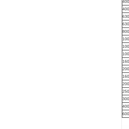
400
400
630
630
800
100
100
100
160
200
160
200
250
300
400
600