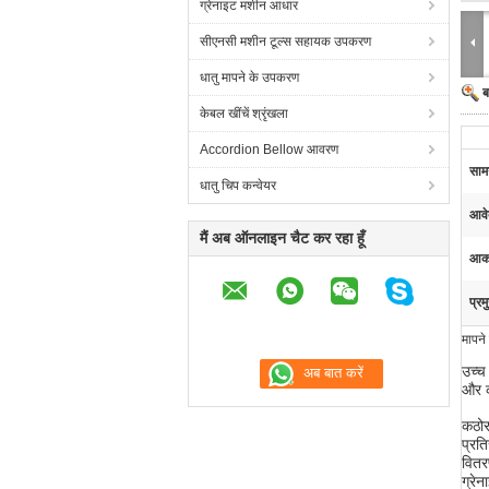
ग्रेनाइट मशीन आधार
सीएनसी मशीन टूल्स सहायक उपकरण
धातु मापने के उपकरण
ब
केबल खींचें श्रृंखला
Accordion Bellow आवरण
सामग
धातु चिप कन्वेयर
आवे
मैं अब ऑनलाइन चैट कर रहा हूँ
आक
प्रम
मापने
उच्च
और क
कठोर
प्रति
वितर
ग्रे