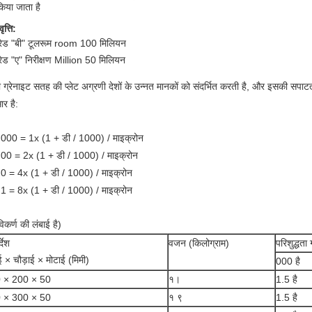
किया जाता है
ृत्ति:
्रेड "बी" टूलरूम room 100 मिलियन
्रेड "ए" निरीक्षण Million 50 मिलियन
ी ग्रेनाइट सतह की प्लेट अग्रणी देशों के उन्नत मानकों को संदर्भित करती है, और इसकी सपाट
ार है:
ड 000 = 1x (1 + डी / 1000) / माइक्रोन
ड 00 = 2x (1 + डी / 1000) / माइक्रोन
ड 0 = 4x (1 + डी / 1000) / माइक्रोन
ड 1 = 8x (1 + डी / 1000) / माइक्रोन
िकर्ण की लंबाई है)
्देश
वजन (किलोग्राम)
परिशुद्धता
ई × चौड़ाई × मोटाई (मिमी)
000 है
 × 200 × 50
१।
1.5 है
 × 300 × 50
१ ९
1.5 है