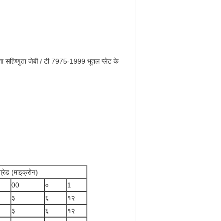
ता सहिष्णुता जेबी / टी 7975-1999 भूतल प्लेट के
 ग्रेड (माइक्रोन)
00
०
1
३
६
१२
३
६
१२