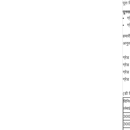
पूरा 
पुनराव
ग
ग
हमार
अनुस
ग्रे
ग्रे
ग्रे
ग्रे
(डी व
विनिर
लंबा
300
300