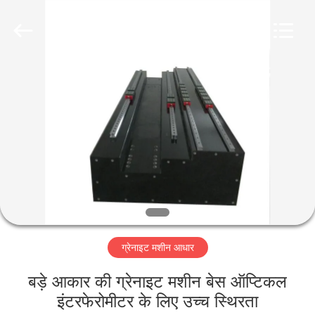
Famous
International
Trading
Co.,
Ltd.
All
Rights
Reserved.
घर
उत्पादों
हमारे
बारे
में
ग्रेनाइट मशीन आधार
कारखाना
भ्रमण
बड़े आकार की ग्रेनाइट मशीन बेस ऑप्टिकल
इंटरफेरोमीटर के लिए उच्च स्थिरता