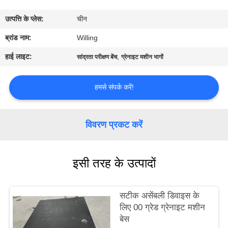
गुणवत्ता
उत्पत्ति के प्लेस:
चीन
नियंत्रण
ब्रांड नाम:
Willing
संपर्क
हाई लाइट:
,
सांद्रता परीक्षण बेंच
ग्रेनाइट मशीन भागों
करें
हमसे संपर्क करें!
समाचार
विवरण प्रकट करें
एक
उद्धरण
इसी तरह के उत्पादों
की
विनती
सटीक असेंबली डिवाइस के
करे
लिए 00 ग्रेड ग्रेनाइट मशीन
बेस