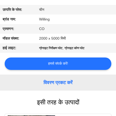
गुणवत्ता
उत्पत्ति के प्लेस:
चीन
नियंत्रण
ब्रांड नाम:
Willing
संपर्क
प्रमाणन:
CO
करें
मॉडल संख्या:
2000 x 5000 मिमी
हाई लाइट:
,
ग्रेनाइट निरीक्षण प्लेट
ग्रेनाइट कोण प्लेट
समाचार
हमसे संपर्क करें!
एक
उद्धरण
विवरण प्रकट करें
की
विनती
इसी तरह के उत्पादों
करे